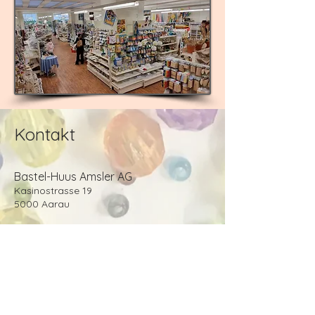
Kontakt
​​Bastel-Huus Amsler AG
Kasinostrasse 19
5000 Aarau
062 822 80 40
info@bastel-huus.ch
Onlineshop:
www.bastel-huus.shop