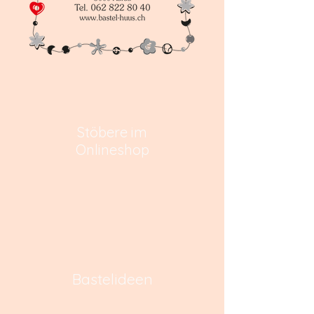
Stöbere im
Onlineshop
Bastelideen