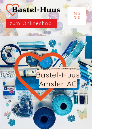
ME
NU
zum Onlineshop
So macht Basteln Spass!
Bastel-Huus
Amsler AG